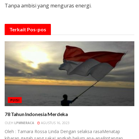
Tanpa ambisi yang menguras energi.
Terkait
Pos-pos
PUISI
78 Tahun Indonesia Merdeka
OLEH
LPMNERACA
AGUSTUS 16, 2023
Oleh : Tamara Rossa Linda Dengan selaksa rasaMenatap
kibaran gagah sang sakaLangkah belum apa-apaRintangan