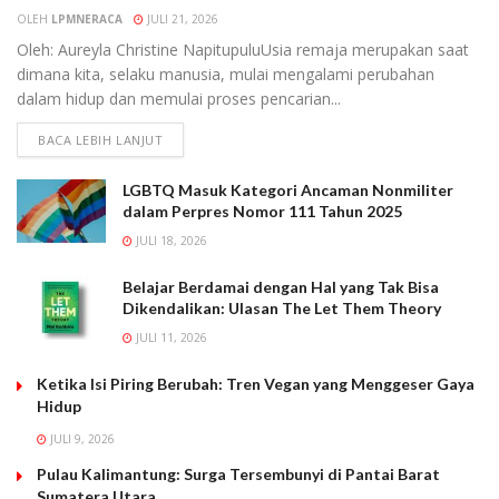
OLEH
LPMNERACA
JULI 21, 2026
Oleh: Aureyla Christine NapitupuluUsia remaja merupakan saat
dimana kita, selaku manusia, mulai mengalami perubahan
dalam hidup dan memulai proses pencarian...
BACA LEBIH LANJUT
LGBTQ Masuk Kategori Ancaman Nonmiliter
dalam Perpres Nomor 111 Tahun 2025
JULI 18, 2026
Belajar Berdamai dengan Hal yang Tak Bisa
Dikendalikan: Ulasan The Let Them Theory
JULI 11, 2026
Ketika Isi Piring Berubah: Tren Vegan yang Menggeser Gaya
Hidup
JULI 9, 2026
Pulau Kalimantung: Surga Tersembunyi di Pantai Barat
Sumatera Utara