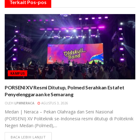
Terkait
Pos-pos
KAMPUS
PORSENI XV Resmi Ditutup, Polmed Serahkan Estafet
Penyelenggaraan ke Semarang
OLEH
LPMNERACA
AGUSTUS 3, 2026
Medan | Neraca – Pekan Olahraga dan Seni Nasional
(PORSENI) XV Politeknik se-Indonesia resmi ditutup di Politeknik
Negeri Medan (Polmed),...
BACA LEBIH LANJUT