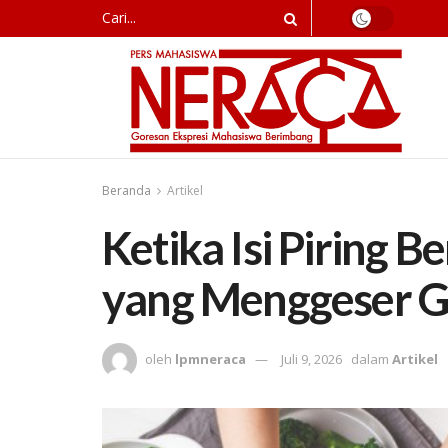
Beranda
Artikel
Ketika Isi Piring 
yang Menggeser G
oleh
lpmneraca
Juli 9, 2026
dalam
Artikel