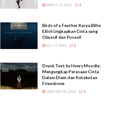
MARET 15, 2024
0
Birds of a Feather Karya Billie
Eilish Ungkapkan Cinta yang
Obsesif dan Posesif
JULI 17, 2024
0
Drunk Text by Henry Moodie:
Mengungkap Perasaan Cinta
Dalam Diam dan Ketakutan
Friendzone
FEBRUARI 20, 2024
0