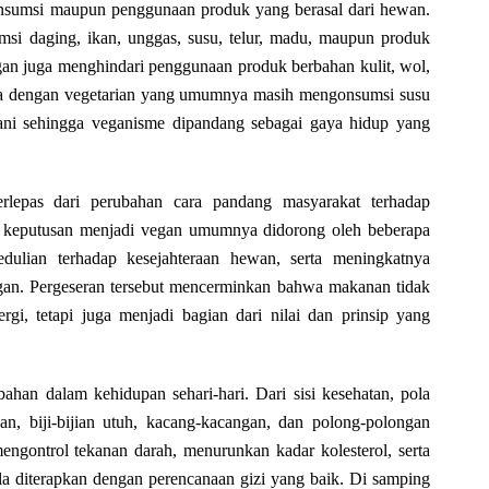
nsumsi maupun penggunaan produk yang berasal dari hewan.
si daging, ikan, unggas, susu, telur, madu, maupun produk
gan juga menghindari penggunaan produk berbahan kulit, wol,
eda dengan vegetarian yang umumnya masih mengonsumsi susu
wani sehingga veganisme dipandang sebagai gaya hidup yang
rlepas dari perubahan cara pandang masyarakat terhadap
a keputusan menjadi vegan umumnya didorong oleh beberapa
pedulian terhadap kesejahteraan hewan, serta meningkatnya
gan. Pergeseran tersebut mencerminkan bahwa makanan tidak
gi, tetapi juga menjadi bagian dari nilai dan prinsip yang
han dalam kehidupan sehari-hari. Dari sisi kesehatan, pola
, biji-bijian utuh, kacang-kacangan, dan polong-polongan
ngontrol tekanan darah, menurunkan kadar kolesterol, serta
ila diterapkan dengan perencanaan gizi yang baik. Di samping