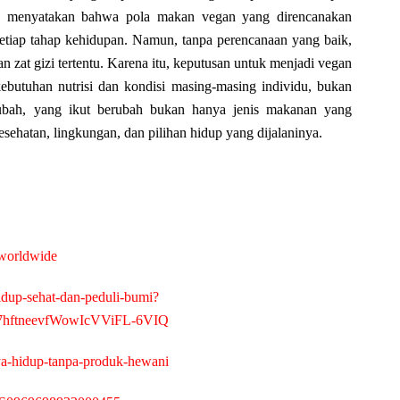
ics menyatakan bahwa pola makan vegan yang direncanakan
etiap tahap kehidupan. Namun, tanpa perencanaan yang baik,
 zat gizi tertentu. Karena itu, keputusan untuk menjadi vegan
butuhan nutrisi dan kondisi masing-masing individu, bukan
erubah, yang ikut berubah bukan hanya jenis makanan yang
sehatan, lingkungan, dan pilihan hidup yang dijalaninya.
/worldwide
hidup-sehat-dan-peduli-bumi?
7hftneevfWowIcVViFL-6VIQ
ya-hidup-tanpa-produk-hewani