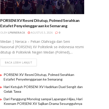
PORSENI XV Resmi Ditutup, Polmed Serahkan
Estafet Penyelenggaraan ke Semarang
OLEH
LPMNERACA
AGUSTUS 3, 2026
0
Medan | Neraca – Pekan Olahraga dan Seni
Nasional (PORSENI) XV Politeknik se-Indonesia resmi
ditutup di Politeknik Negeri Medan (Polmed),...
BACA LEBIH LANJUT
PORSENI XV Resmi Ditutup, Polmed Serahkan
Estafet Penyelenggaraan ke Semarang
Hari Ketujuh PORSENI XV Hadirkan Duel Sengit dan
Gelak Tawa
Dari Panggung Monolog sampai Lapangan Hijau, Hari
Keenam PORSENI XV Sajikan Drama Sesungguhnya