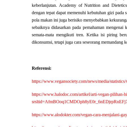
keberlanjutan. Academy of Nutrition and Dietet
dengan tepat dapat memenuhi kebutuhan gizi pada s
pola makan ini juga berisiko menyebabkan kekurangan
sebaiknya didasarkan pada pemahaman mengenai ke
semata-mata mengikuti tren. Ketika isi piring b
dikonsumsi, tetapi juga cara seseorang memandang ke
Referensi:
https://www.vegansociety.com/news/media/statistics
https://www.halodoc.com/artikel/arti-vegan-pilihan-
srsltid=AfmBOoq1CMDOph8yE0r_6nEDjrpRnEFj
https://www.alodokter.com/vegan-cara-menjalani-ga