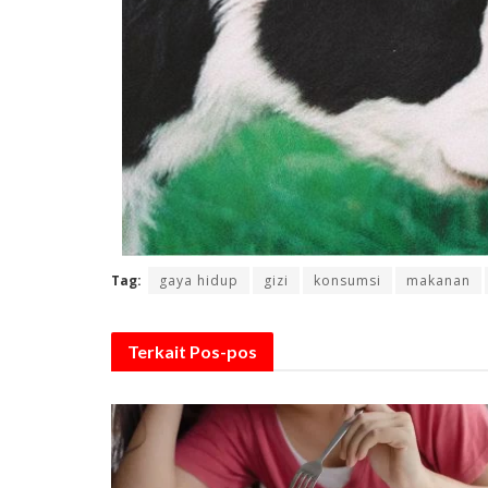
Tag:
gaya hidup
gizi
konsumsi
makanan
Terkait
Pos-pos