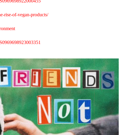
pii/S0969698922000455
e-rise-of-vegan-products/
ironment
pii/S0969698923003351