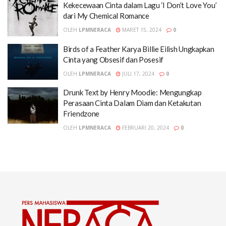
Kekecewaan Cinta dalam Lagu ‘I Don’t Love You’
dari My Chemical Romance
OLEH
LPMNERACA
MARET 15, 2024
0
Birds of a Feather Karya Billie Eilish Ungkapkan
Cinta yang Obsesif dan Posesif
OLEH
LPMNERACA
JULI 17, 2024
0
Drunk Text by Henry Moodie: Mengungkap
Perasaan Cinta Dalam Diam dan Ketakutan
Friendzone
OLEH
LPMNERACA
FEBRUARI 20, 2024
0