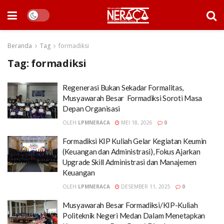
Beranda
Tag
formadiksi
Tag:
formadiksi
Regenerasi Bukan Sekadar Formalitas,
Musyawarah Besar Formadiksi Soroti Masa
Depan Organisasi
OLEH
LPMNERACA
MEI 18, 2026
0
Formadiksi KIP Kuliah Gelar Kegiatan Keumin
(Keuangan dan Administrasi), Fokus Ajarkan
Upgrade Skill Administrasi dan Manajemen
Keuangan
OLEH
LPMNERACA
DESEMBER 11, 2025
0
Musyawarah Besar Formadiksi/KIP-Kuliah
Politeknik Negeri Medan Dalam Menetapkan