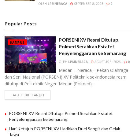
OLEH
LPMNERACA
SEPTEMBER 8, 2023
0
Popular Posts
PORSENI XV Resmi Ditutup,
KAMPUS
Polmed Serahkan Estafet
Penyelenggaraan ke Semarang
OLEH
LPMNERACA
AGUSTUS 3, 2026
0
Medan | Neraca – Pekan Olahraga
dan Seni Nasional (PORSENI) XV Politeknik se-Indonesia resmi
ditutup di Politeknik Negeri Medan (Polmed),...
BACA LEBIH LANJUT
PORSENI XV Resmi Ditutup, Polmed Serahkan Estafet
Penyelenggaraan ke Semarang
Hari Ketujuh PORSENI XV Hadirkan Duel Sengit dan Gelak
Tawa