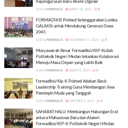
Kepengurusan Baru Resmi Digelar
OLEH
LPMNERACA
MARET 25, 2025
0
FORMADIKSI Polmed Selenggarakan Lomba
GALAKSI untuk Mendukung Generasi Emas
2045
OLEH
LPMNERACA
NOVEMBER 17, 2024
0
Musyawarah Besar Formadiksi/KIP-Kuliah
Politeknik Negeri Medan tekankan Kolaborasi
Menuju Masa Depan yang Lebih Baik
OLEH
LPMNERACA
MARET 9, 2024
0
Formadiksi/Kip-K Polmed Adakan Basic
Leadership Training Guna Membangun Jiwa
Pemimpin Muda yang Tangguh
OLEH
LPMNERACA
OKTOBER 3, 2023
0
SAHABATHALU: Membangun Hubungan Erat
antara Mahasiswa Baru dan Alumni
Formadiksi/KIP-K Politeknik Negeri Medan