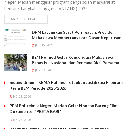
Negeri Medan menggelar program pengabdian masyarakat
bertajuk Langkah Tangguh (LANTANG) 2026...
BACA LEBIH LANJUT
DPM Layangkan Surat Peringatan, Presiden
Mahasiswa Mempertanyakan Dasar Keputusan
JULI 15, 2026
BEM Polmed Gelar Konsolidasi Mahasiswa
Bahas Isu Nasional dan Rencana Aksi Bersama
JUNI 16, 2026
Sidang Umum I KEMA Polmed Tetapkan Justifikasi Program
Kerja BEM Periode 2025/2026
MEI 29, 2026
BEM Politeknik Negeri Medan Gelar Nonton Bareng Film
Dokumenter “PESTA BABI”
MEI 24, 2026
Pengurus Baru BEM Polmed Dilantik, Siap Wujudkan