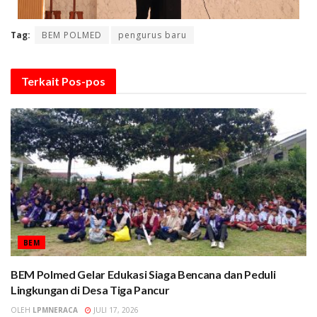
Tag:
BEM POLMED
pengurus baru
Terkait
Pos-pos
BEM
BEM Polmed Gelar Edukasi Siaga Bencana dan Peduli
Lingkungan di Desa Tiga Pancur
OLEH
LPMNERACA
JULI 17, 2026