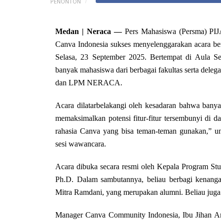
PENONTON
Medan | Neraca —
Pers Mahasiswa (Persma) PIJA
Canva Indonesia sukses menyelenggarakan acara be
Selasa, 23 September 2025. Bertempat di Aula Se
banyak mahasiswa dari berbagai fakultas serta d
dan LPM NERACA.
Acara dilatarbelakangi oleh kesadaran bahwa ba
memaksimalkan potensi fitur-fitur tersembunyi di 
rahasia Canva yang bisa teman-teman gunakan,” u
sesi wawancara.
Acara dibuka secara resmi oleh Kepala Program St
Ph.D. Dalam sambutannya, beliau berbagi kenangan
Mitra Ramdani, yang merupakan alumni. Beliau juga 
Manager Canva Community Indonesia, Ibu Jihan Ar