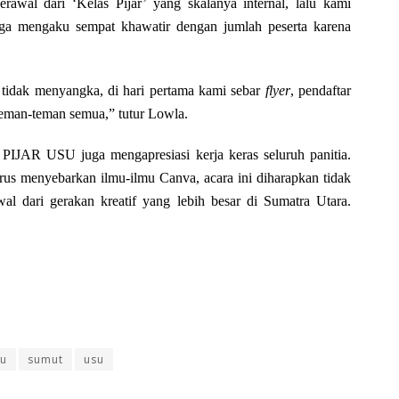
berawal dari ‘Kelas Pijar’ yang skalanya internal, lalu kami
uga mengaku sempat khawatir dengan jumlah peserta karena
a tidak menyangka, di hari pertama kami sebar
flyer
, pendaftar
teman-teman semua,” tutur Lowla.
PIJAR USU juga mengapresiasi kerja keras seluruh panitia.
rus menyebarkan ilmu-ilmu Canva, acara ini diharapkan tidak
wal dari gerakan kreatif yang lebih besar di Sumatra Utara.
su
sumut
usu