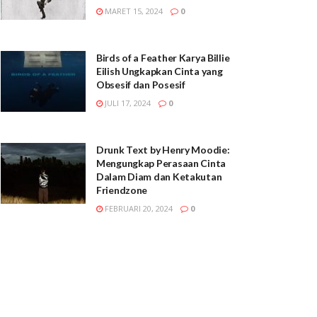
MARET 15, 2024
0
Birds of a Feather Karya Billie
Eilish Ungkapkan Cinta yang
Obsesif dan Posesif
JULI 17, 2024
0
Drunk Text by Henry Moodie:
Mengungkap Perasaan Cinta
Dalam Diam dan Ketakutan
Friendzone
FEBRUARI 20, 2024
0