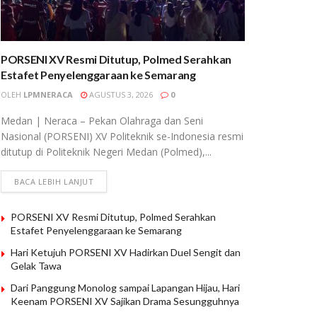
PORSENI XV Resmi Ditutup, Polmed Serahkan
Estafet Penyelenggaraan ke Semarang
OLEH
LPMNERACA
AGUSTUS 3, 2026
0
Medan | Neraca – Pekan Olahraga dan Seni
Nasional (PORSENI) XV Politeknik se-Indonesia resmi
ditutup di Politeknik Negeri Medan (Polmed),...
BACA LEBIH LANJUT
PORSENI XV Resmi Ditutup, Polmed Serahkan
Estafet Penyelenggaraan ke Semarang
Hari Ketujuh PORSENI XV Hadirkan Duel Sengit dan
Gelak Tawa
Dari Panggung Monolog sampai Lapangan Hijau, Hari
Keenam PORSENI XV Sajikan Drama Sesungguhnya