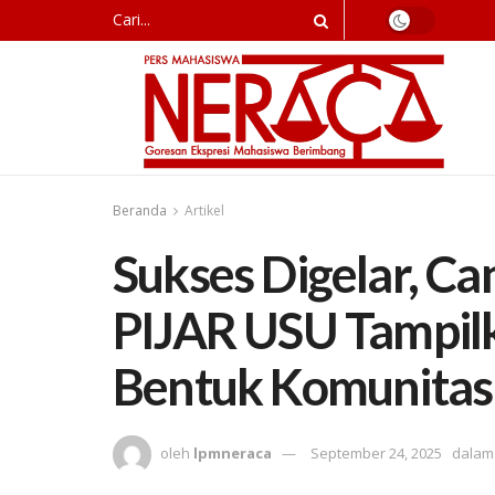
Beranda
Artikel
Sukses Digelar, C
PIJAR USU Tampilk
Bentuk Komunitas 
oleh
lpmneraca
September 24, 2025
dalam