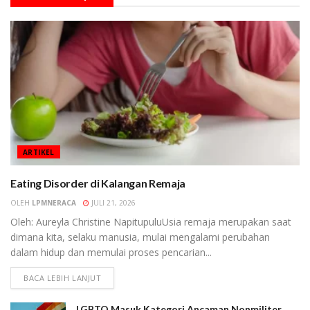
ARTIKEL
Eating Disorder di Kalangan Remaja
OLEH
LPMNERACA
JULI 21, 2026
Oleh: Aureyla Christine NapitupuluUsia remaja merupakan saat
dimana kita, selaku manusia, mulai mengalami perubahan
dalam hidup dan memulai proses pencarian...
BACA LEBIH LANJUT
LGBTQ Masuk Kategori Ancaman Nonmiliter