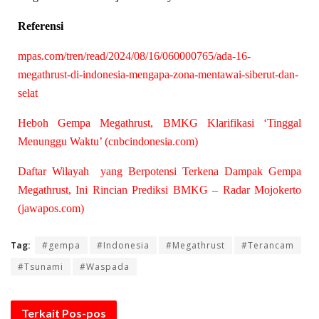
Referensi
mpas.com/tren/read/2024/08/16/060000765/ada-16-
megathrust-di-indonesia-mengapa-zona-mentawai-siberut-dan-
selat
Heboh Gempa Megathrust, BMKG Klarifikasi ‘Tinggal
Menunggu Waktu’ (cnbcindonesia.com)
Daftar Wilayah yang Berpotensi Terkena Dampak Gempa
Megathrust, Ini Rincian Prediksi BMKG – Radar Mojokerto
(jawapos.com)
Tag:
#gempa
#Indonesia
#Megathrust
#Terancam
#Tsunami
#Waspada
Terkait
Pos-pos