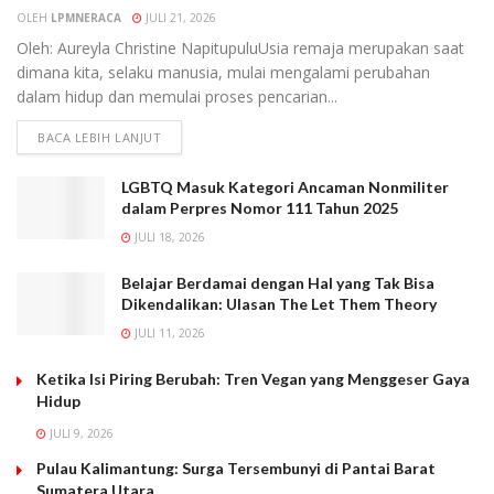
OLEH
LPMNERACA
JULI 21, 2026
Oleh: Aureyla Christine NapitupuluUsia remaja merupakan saat
dimana kita, selaku manusia, mulai mengalami perubahan
dalam hidup dan memulai proses pencarian...
BACA LEBIH LANJUT
LGBTQ Masuk Kategori Ancaman Nonmiliter
dalam Perpres Nomor 111 Tahun 2025
JULI 18, 2026
Belajar Berdamai dengan Hal yang Tak Bisa
Dikendalikan: Ulasan The Let Them Theory
JULI 11, 2026
Ketika Isi Piring Berubah: Tren Vegan yang Menggeser Gaya
Hidup
JULI 9, 2026
Pulau Kalimantung: Surga Tersembunyi di Pantai Barat
Sumatera Utara