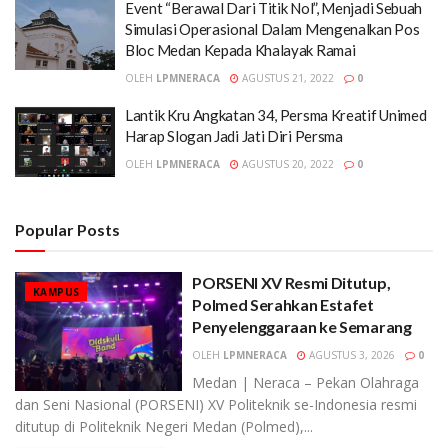
Event “Berawal Dari Titik Nol”, Menjadi Sebuah
Simulasi Operasional Dalam Mengenalkan Pos
Bloc Medan Kepada Khalayak Ramai
OLEH
LPMNERACA
AGUSTUS 21, 2022
0
Lantik Kru Angkatan 34, Persma Kreatif Unimed
Harap Slogan Jadi Jati Diri Persma
OLEH
LPMNERACA
AGUSTUS 20, 2022
0
Popular Posts
PORSENI XV Resmi Ditutup,
KAMPUS
Polmed Serahkan Estafet
Penyelenggaraan ke Semarang
OLEH
LPMNERACA
AGUSTUS 3, 2026
0
Medan | Neraca – Pekan Olahraga
dan Seni Nasional (PORSENI) XV Politeknik se-Indonesia resmi
ditutup di Politeknik Negeri Medan (Polmed),...