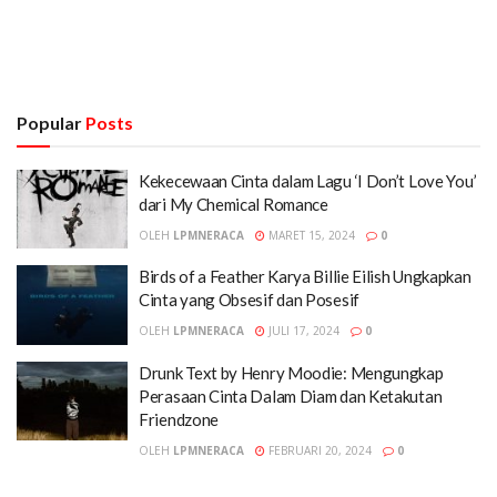
Popular
Posts
Kekecewaan Cinta dalam Lagu ‘I Don’t Love You’
dari My Chemical Romance
OLEH
LPMNERACA
MARET 15, 2024
0
Birds of a Feather Karya Billie Eilish Ungkapkan
Cinta yang Obsesif dan Posesif
OLEH
LPMNERACA
JULI 17, 2024
0
Drunk Text by Henry Moodie: Mengungkap
Perasaan Cinta Dalam Diam dan Ketakutan
Friendzone
OLEH
LPMNERACA
FEBRUARI 20, 2024
0