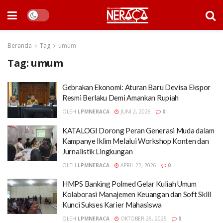
Beranda
Tag
umum
Tag:
umum
Gebrakan Ekonomi: Aturan Baru Devisa Ekspor
Resmi Berlaku Demi Amankan Rupiah
OLEH
LPMNERACA
JUNI 2, 2026
0
KATALOGI Dorong Peran Generasi Muda dalam
Kampanye Iklim Melalui Workshop Konten dan
Jurnalistik Lingkungan
OLEH
LPMNERACA
APRIL 22, 2026
0
HMPS Banking Polmed Gelar Kuliah Umum
Kolaborasi Manajemen Keuangan dan Soft Skill
Kunci Sukses Karier Mahasiswa
OLEH
LPMNERACA
OKTOBER 26, 2025
0