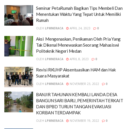
Seminar PetaRumah Bagikan Tips Membeli Dan
Menentukan Waktu Yang Tepat Untuk Memiliki
Rumah
OLEH
LPMNERACA
APRIL 24, 2023
0
Aksi Mengenaskan, Penikaman Oleh Pria Yang
Tak Dikenal Menewaskan Seorang Mahasiswi
Politeknik Negeri Medan
OLEH
LPMNERACA
APRIL 8, 2023
0
Revisi RKUHP Aksentuasikan HAM dan Hak
Suara Masyarakat
OLEH
LPMNERACA
NOVEMBER 23, 2022
0
BANJIR TAHUNAN KEMBALI LANDA DESA
BANGUN SARI BARU, PEMERINTAH TERKAIT
DAN BPBD TURUN TANGAN EVAKUASI
KORBAN TERDAMPAK
OLEH
LPMNERACA
NOVEMBER 19, 2022
0